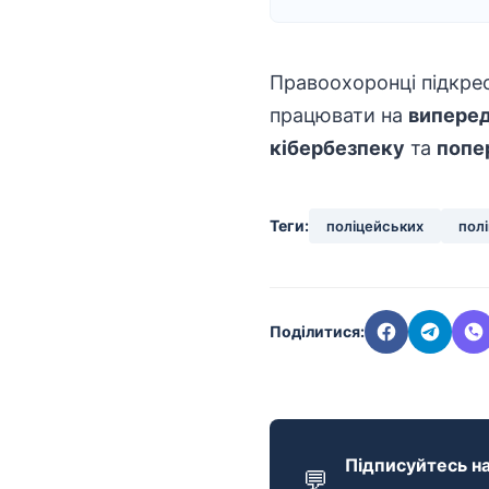
Правоохоронці підкре
працювати на
випере
кібербезпеку
та
попе
Теги:
поліцейських
полі
Поділитися:
Підписуйтесь на
💬