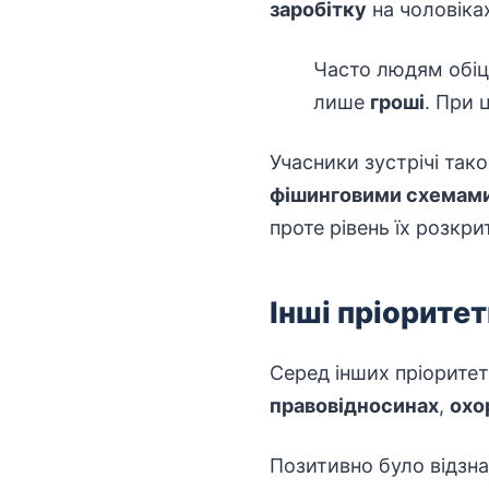
заробітку
на чоловіка
Часто людям обіця
лише
гроші
. При
Учасники зустрічі та
фішинговими схемам
проте рівень їх розкр
Інші пріорите
Серед інших пріорите
правовідносинах
,
охо
Позитивно було відзн