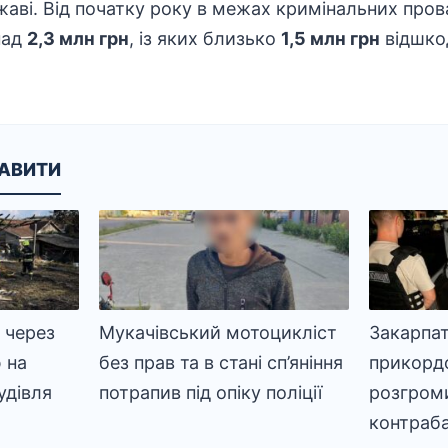
жаві. Від початку року в межах кримінальних про
над
2,3 млн грн
, із яких близько
1,5 млн грн
відшко
КАВИТИ
 через
Мукачівський мотоцикліст
Закарпат
 на
без прав та в стані сп’яніння
прикорд
удівля
потрапив під опіку поліції
розгроми
контраб