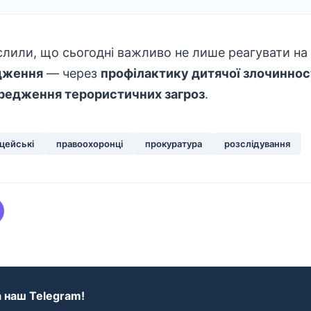
слили, що сьогодні важливо не лише реагувати на
дження
— через
профілактику дитячої злочиннос
редження терористичних загроз
.
цейські
правоохоронці
прокуратура
розслідування
 наш Telegram!