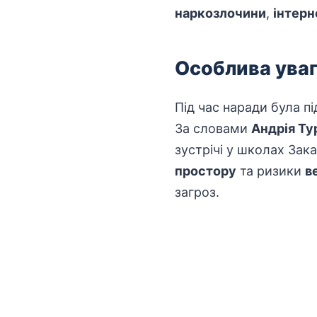
наркозлочини
,
інтерн
Особлива уваг
Під час наради була п
За словами
Андрія Ту
зустрічі у школах Зак
простору
та ризики
в
загроз.