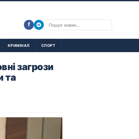
f
КРИМІНАЛ
СПОРТ
вні загрози
и та