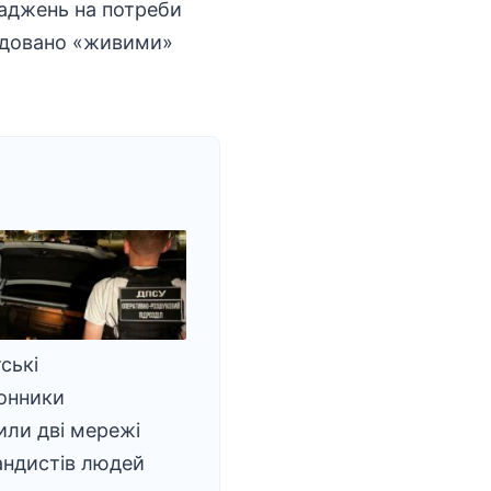
ваджень на потреби
довано «живими»
ські
онники
ли дві мережі
андистів людей