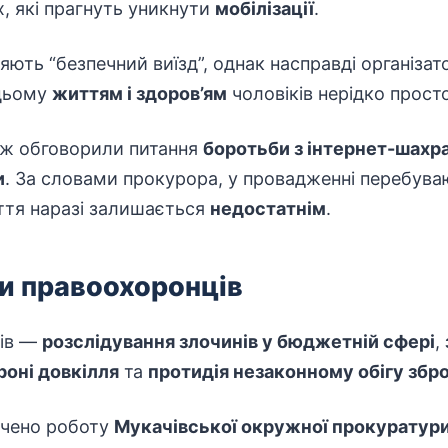
х, які прагнуть уникнути
мобілізації
.
ють “безпечний виїзд”, однак насправді організато
 цьому
життям і здоров’ям
чоловіків нерідко прост
кож обговорили питання
боротьби з інтернет-шахр
и
. За словами прокурора, у провадженні перебуваю
иття наразі залишається
недостатнім
.
ти правоохоронців
тів —
розслідування
злочинів у бюджетній сфері
,
роні довкілля
та
протидія незаконному обігу збро
ачено роботу
Мукачівської окружної
прокуратур