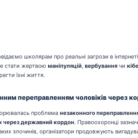
відаємо школярам про реальні загрози в інтернеті
 не стати жертвою
маніпуляцій
,
вербування
чи
кіб
регти їхні життя.
онним переправленням чоловіків через к
оворювалась проблема
незаконного переправленн
х через державний кордон
. Правоохоронці зазна
аких злочинів, організатори продовжують вигадув