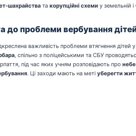
ет-шахрайства
та
корупційні схеми
у земельній і
а до проблеми вербування діте
ідкреслена важливість проблеми втягнення дітей у 
рбара
, спільно з
поліцейськими
та СБУ проводятьс
арпаття, під час яких учням розповідають про
небе
ербування
. Ці заходи мають на меті
уберегти жит