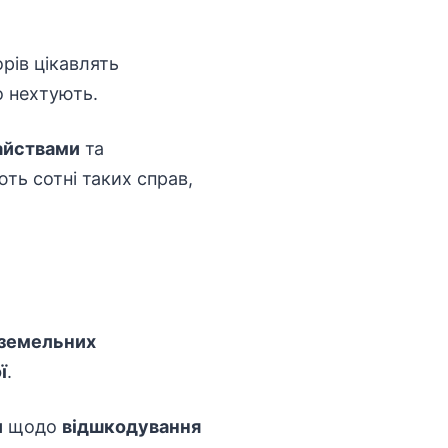
рів цікавлять
о нехтують.
айствами
та
ть сотні таких справ,
земельних
ї
.
и
щодо
відшкодування