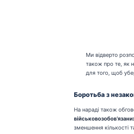
Ми відверто розпо
також про те, як
для того, щоб убе
Боротьба з незак
На нараді також обг
військовозобов’язани
зменшення кількості т