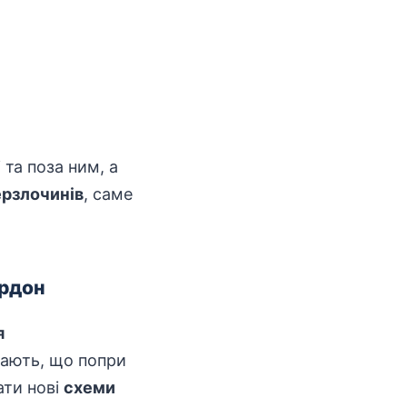
 та поза ним, а
ерзлочинів
, саме
ордон
я
чають, що попри
ати нові
схеми