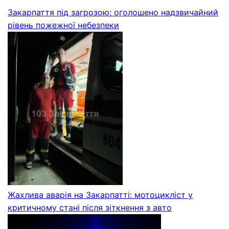
Закарпаття під загрозою: оголошено надзвичайний
рівень пожежної небезпеки
Жахлива аварія на Закарпатті: мотоцикліст у
критичному стані після зіткнення з авто