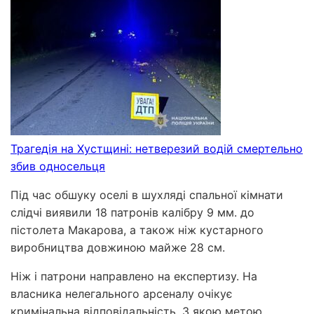
Трагедія на Хустщині: нетверезий водій смертельно
збив односельця
Під час обшуку оселі в шухляді спальної кімнати
слідчі виявили 18 патронів калібру 9 мм. до
пістолета Макарова, а також ніж кустарного
виробництва довжиною майже 28 см.
Ніж і патрони направлено на експертизу. На
власника нелегального арсеналу очікує
кримінальна відповідальність. З якою метою