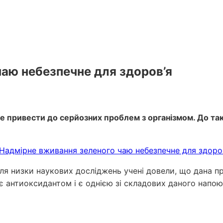
аю небезпечне для здоров’я
е привести до серйозних проблем з організмом. До та
сля низки наукових досліджень учені довели, що дана п
є антиоксидантом і є однією зі складових даного напо