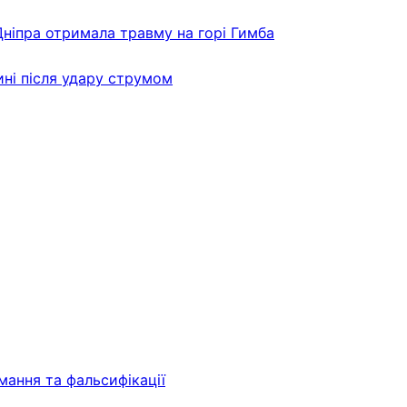
Дніпра отримала травму на горі Гимба
ні після удару струмом
мання та фальсифікації