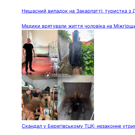
Нещасний випадок на Закарпатті: туристка з 
Медики врятували життя чоловіка на Міжгірщи
Скандал у Берегівському ТЦК: незаконне утри