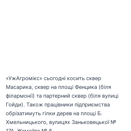
«УжАгромікс» сьогодні косить сквер
Масарика, сквер на площі Фенцика (біля
філармонії) та партерний сквер (біля вулиці
Гойди). Також працівники підприємства
обрізатимуть гілки дерев на площі Б.
Хмельницького, вулицях Заньковецької №
17А, Жемайте № 6.