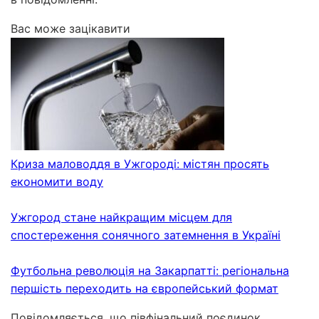
Вас може зацікавити
Криза маловоддя в Ужгороді: містян просять
економити воду
Ужгород стане найкращим місцем для
спостереження сонячного затемнення в Україні
Футбольна революція на Закарпатті: регіональна
першість переходить на європейський формат
Повідомляється, що півфінальний поєдинок