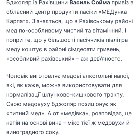
Бджоляр із Рахівщини
Василь Сойма
привіз в
обласний центр продукти пасіки «МЕДунка
Карпат». Зізнається, що в Рахівському районі
мед по-особливому чистий та вітамінний. І
попри те, що у більшості пасічників півлітра
меду коштує в районі сімдесяти гривень,
«особливий рахівський» – аж дев\’яносто.
Чоловік виготовляє медові алкогольні напої,
які, як каже, можна використовувати для
нормалізації шлунково-кишкового тракту.
Свою медовуху бджоляр позиціонує як
«питний мед». А от «медівка», розповідає, це
напій на основі вина – мікс тієї ж медовухи й
виноградного соку.