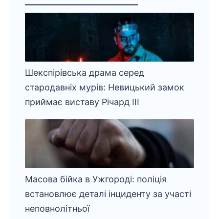
Шекспірівська драма серед
стародавніх мурів: Невицький замок
приймає виставу Річард ІІІ
Масова бійка в Ужгороді: поліція
встановлює деталі інциденту за участі
неповнолітньої