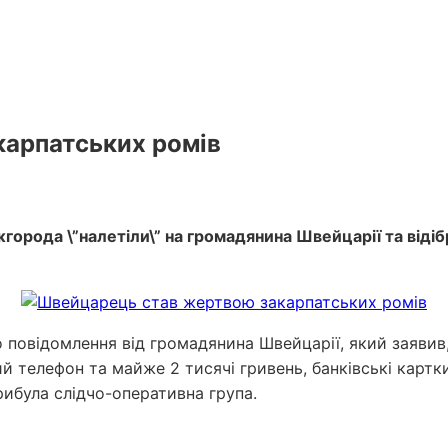
арпатських ромів
города \”налетіли\” на громадянина Швейцарії та відіб
о повідомлення від громадянина Швейцарії, який заявив
ий телефон та майже 2 тисячі гривень, банківські картк
прибула слідчо-оперативна група.