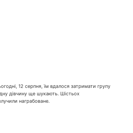
годні, 12 серпня, їм вдалося затримати групу
 Одну дівчину ще шукають. Шістьох
илучили награбоване.