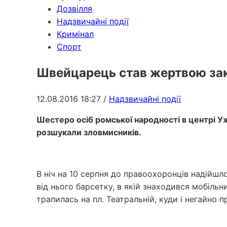
Дозвілля
Надзвичайні події
Кримінал
Спорт
Швейцарець став жертвою зак
12.08.2016 18:27
/
Надзвичайні події
Шестеро осіб ромської народності в центрі Уж
розшукали зловмисників.
В ніч на 10 серпня до правоохоронців надійшл
від нього барсетку, в якій знаходився мобільн
трапилась на пл. Театральній, куди і негайно 