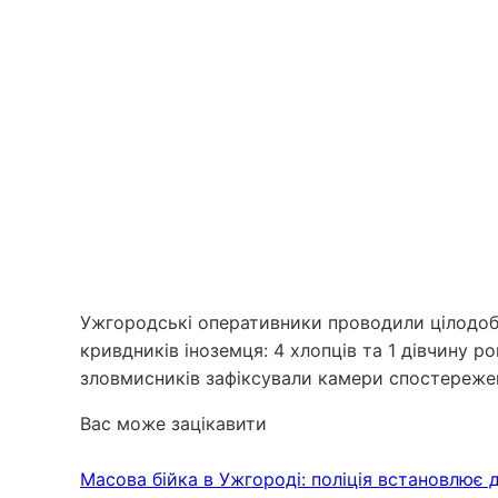
Ужгородські оперативники проводили цілодобов
кривдників іноземця: 4 хлопців та 1 дівчину р
зловмисників зафіксували камери спостережен
Вас може зацікавити
Масова бійка в Ужгороді: поліція встановлює д