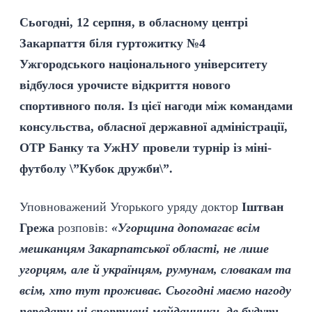
Сьогодні, 12 серпня, в обласному центрі
Закарпаття біля гуртожитку №4
Ужгородського національного університету
відбулося урочисте відкриття нового
спортивного поля. Із цієї нагоди між командами
консульства, обласної державної адміністрації,
ОТР Банку та УжНУ провели турнір із міні-
футболу \”Кубок дружби\”.
Уповноважений Угорького уряду доктор
Іштван
Грежа
розповів:
«Угорщина допомагає всім
мешканцям Закарпатської області, не лише
угорцям, але й українцям, румунам, словакам та
всім, хто тут проживає. Сьогодні маємо нагоду
передати ці спортивні майданчики, де будуть