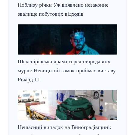
Поблизу річки Уж виявлено незаконне
звалище побутових відходів
Шекспірівська драма серед стародавніх
мурів: Невицький замок приймає виставу
Річард ІІІ
Нещасний випадок на Виноградівщині: