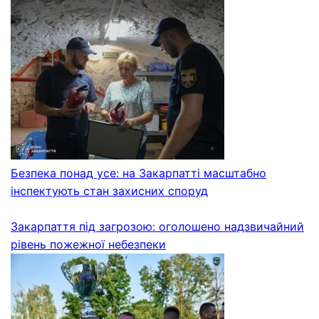
Безпека понад усе: на Закарпатті масштабно
інспектують стан захисних споруд
Закарпаття під загрозою: оголошено надзвичайний
рівень пожежної небезпеки