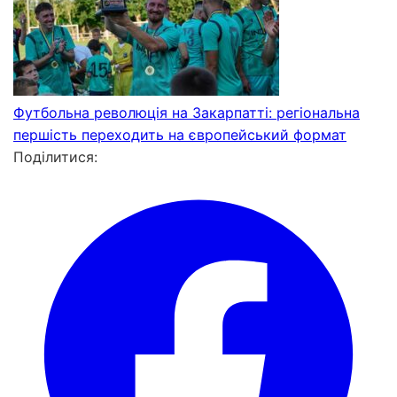
Футбольна революція на Закарпатті: регіональна
першість переходить на європейський формат
Поділитися: