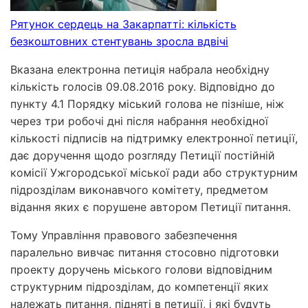
Рятунок сердець на Закарпатті: кількість
безкоштовних стентувань зросла вдвічі
Вказана електронна петиція набрала необхідну
кількість голосів 09.08.2016 року. Відповідно до
пункту 4.1 Порядку міський голова не пізніше, ніж
через три робочі дні після набрання необхідної
кількості підписів на підтримку електронної петиції,
дає доручення щодо розгляду Петиції постійній
комісії Ужгородської міської ради або структурним
підрозділам виконавчого комітету, предметом
відання яких є порушене автором Петиції питання.
Тому Управління правового забезпечення
паралельно вивчає питання стосовно підготовки
проекту доручень міського голови відповідним
структурним підрозділам, до компетенції яких
належать питання, підняті в петиції, і які будуть