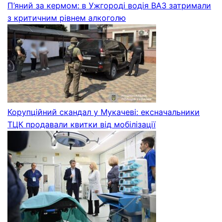
П’яний за кермом: в Ужгороді водія ВАЗ затримали
з критичним рівнем алкоголю
Корупційний скандал у Мукачеві: ексначальники
ТЦК продавали квитки від мобілізації