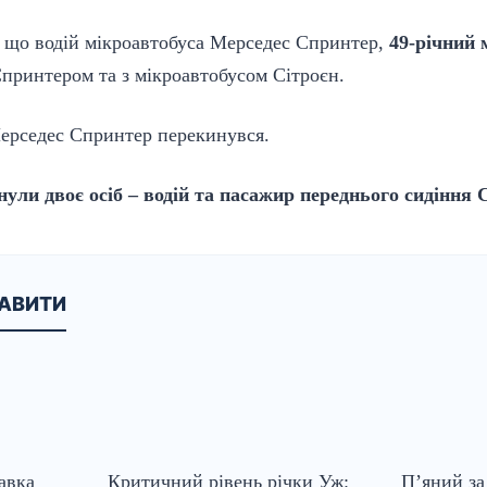
 що водій мікроавтобуса Мерседес Спринтер,
49-річний
Спринтером та з мікроавтобусом Сітроєн.
Мерседес Спринтер перекинувся.
нули двоє осіб – водій та пасажир переднього сидіння
КАВИТИ
авка
Критичний рівень річки Уж:
П’яний за