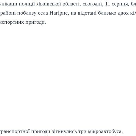
ікації поліції Львівської області, сьогодні, 11 серпня, б
айоні поблизу села Нагірне, на відстані близько двох кі
анспортних пригоди.
транспортної пригоди зіткнулись три мікроавтобуса.