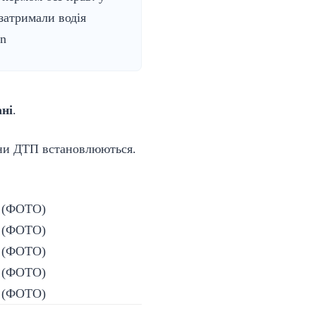
затримали водія
n
ані
.
ини ДТП встановлюються.