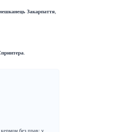
 мешканець Закарпаття
,
 Спринтера
.
 кермом без прав: у