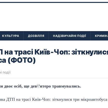
КУЛЬТУРА
ДОЗВІЛЛЯ
НАДЗВИЧАЙНІ ПОДІЇ
КРИМІН
на трасі Київ-Чоп: зіткнулис
са (ФОТО)
і події
ли двоє осіб, ще дев\’ятеро травмувались.