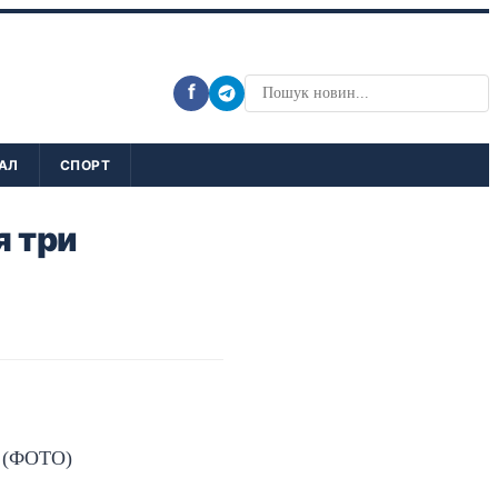
f
АЛ
СПОРТ
я три