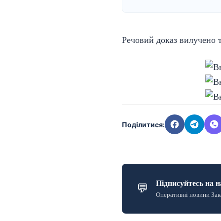
Речовий доказ вилучено т
Поділитися:
Підписуйтесь на н
💬
Оперативні новини Зак