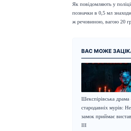
Як повідомляють у поліці
позначки в 0,5 мл знаход
ж речовиною, вагою 20 гр
ВАС МОЖЕ ЗАЦІ
Шекспірівська драма 
стародавніх мурів: Н
замок приймає вистав
ІІІ