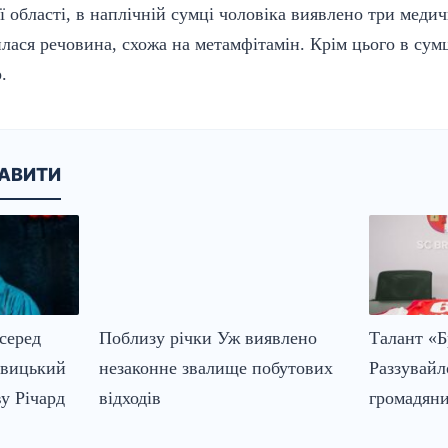
ї області, в наплічній сумці чоловіка виявлено три меди
илася речовина, схожа на метамфітамін. Крім цього в сумц
.
КАВИТИ
серед
Поблизу річки Уж виявлено
Талант «Б
евицький
незаконне звалище побутових
Раззувайл
у Річард
відходів
громадян