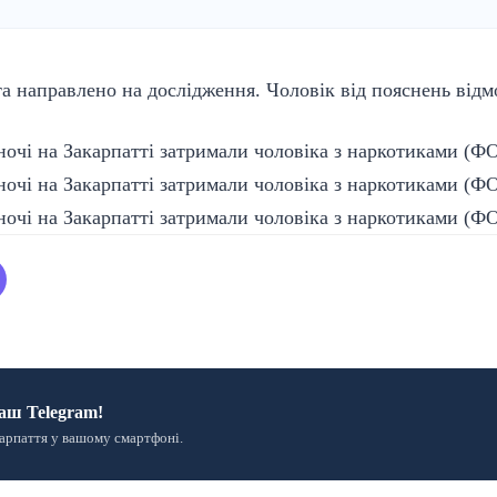
а направлено на дослідження. Чоловік від пояснень відм
аш Telegram!
арпаття у вашому смартфоні.