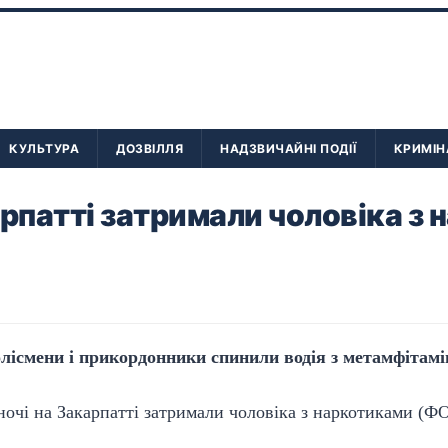
КУЛЬТУРА
ДОЗВІЛЛЯ
НАДЗВИЧАЙНІ ПОДІЇ
КРИМІН
арпатті затримали чоловіка з
олісмени і прикордонники спинили водія з метамфітам