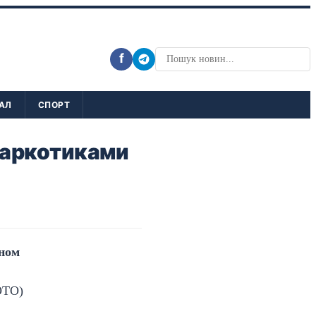
f
АЛ
СПОРТ
 наркотиками
іном