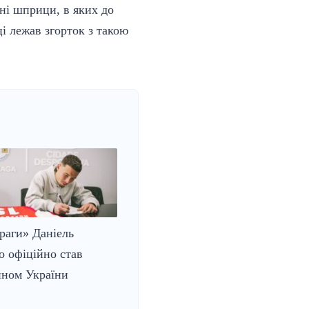
чні шприци, в яких до
і лежав згорток з такою
раги» Даніель
о офіційно став
ином України