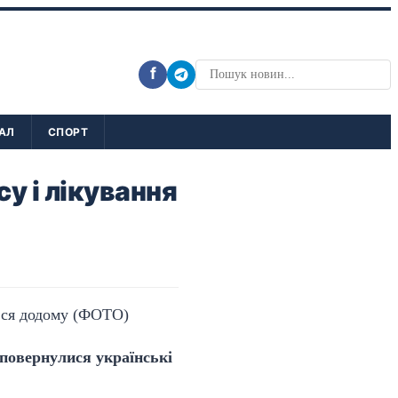
f
АЛ
СПОРТ
у і лікування
 повернулися українські