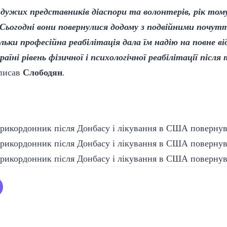
йдужих представників діаспори та волонтерів, рік тому
 Сьогодні вони повернулися додому з подвійними почутт
льки професійна реабілітація дала їм надію на повне ві
аїні рівень фізичної і психологічної реабілітації післ
писав
Слободян
.