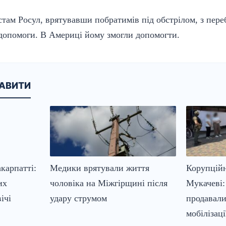
там Росул, врятувавши побратимів під обстрілом, з пер
 допомоги. В Америці йому змогли допомогти.
КАВИТИ
карпатті:
Медики врятували життя
Корупційн
их
чоловіка на Міжгірщині після
Мукачеві:
ічі
удару струмом
продавали
мобілізаці