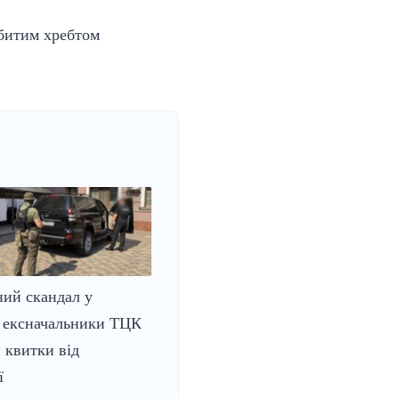
ебитим хребтом
ий скандал у
 ексначальники ТЦК
 квитки від
ї