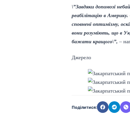
\”Завдяки допомозі неба
реабілітацію в Америку.
сповнені оптимізму, оскі
вони розуміють, що в Укр
бажати кращого\”,
– на
Джерело
Поділитися: