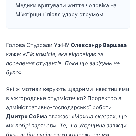
Медики врятували життя чоловіка на
Міжгірщині після удару струмом
Голова Студради УжНУ
Олександр Варшава
каже:
«Діє комісія, яка відповідає за
поселення студентів. Поки що засідань не
було».
Які ж мотиви керують щедрими інвестиціями
в ужгородське студмістечко? Проректор з
адміністративно-господарської роботи
Дмитро Сойма
вважає:
«Можна сказати, що
ми добрі партнери. Те, що Угорщина завжди
була добросусідською країною, це ми