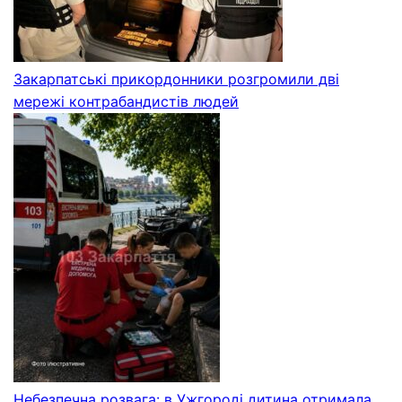
Закарпатські прикордонники розгромили дві
мережі контрабандистів людей
Небезпечна розвага: в Ужгороді дитина отримала