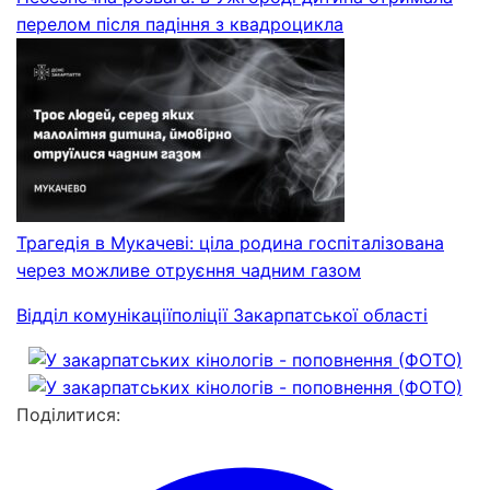
перелом після падіння з квадроцикла
Трагедія в Мукачеві: ціла родина госпіталізована
через можливе отруєння чадним газом
Відділ комунікаціїполіції Закарпатської області
Поділитися: