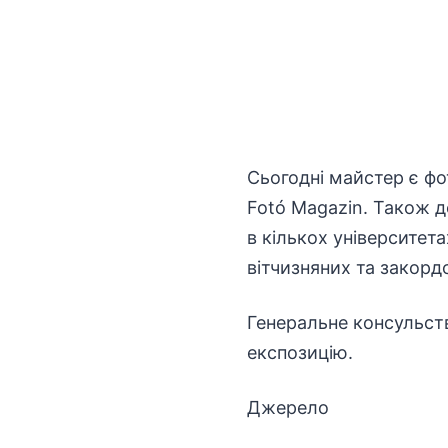
Сьогодні майстер є фо
Fotó Magazin. Також д
в кількох університет
вітчизняних та закорд
Генеральне консульств
експозицію.
Джерело