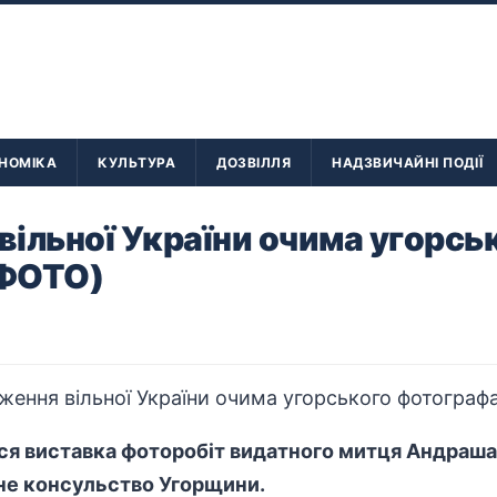
НОМІКА
КУЛЬТУРА
ДОЗВІЛЛЯ
НАДЗВИЧАЙНІ ПОДІЇ
ільної України очима угорсь
(ФОТО)
ся виставка фоторобіт видатного митця Андраша 
не консульство Угорщини.