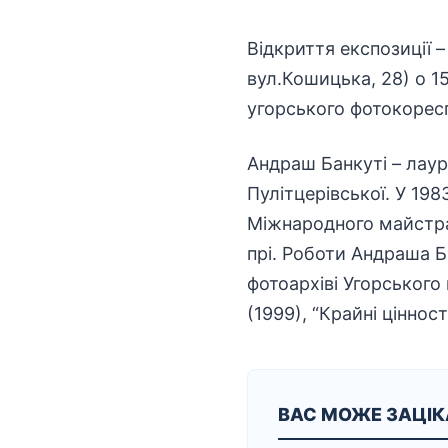
Відкриття експозиції –
вул.Кошицька, 28) о 1
угорського фотокорес
Андраш Банкуті – лаур
Пулітцерівської. У 19
Міжнародного майстра 
прі. Роботи Андраша Б
фотоархіві Угорського
(1999), “Крайні цінност
ВАС МОЖЕ ЗАЦІ