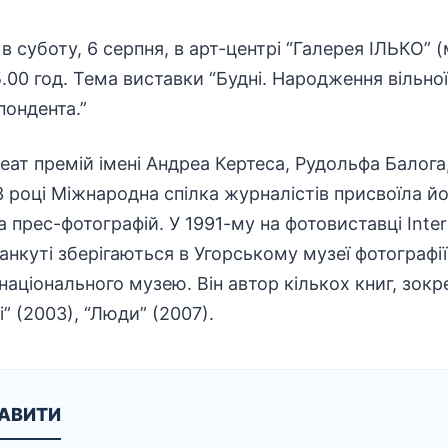
 в суботу, 6 серпня, в арт-центрі “Галерея ІЛЬКО” 
5.00 год. Тема виставки “Будні. Народження вільно
пондента.”
еат премій імені Андреа Кертеса, Рудольфа Балога,
83 році Міжнародна спілка журналістів присвоїла й
прес-фотографій. У 1991-му на фотовиставці Inter
анкуті зберігаються в Угорському музеї фотографі
 національного музею. Він автор кількох книг, зок
і” (2003), “Люди” (2007).
КАВИТИ