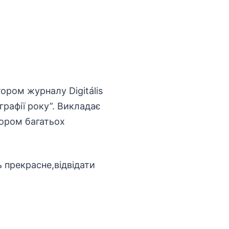
ором журналу Digitális
графії року”. Викладає
тором багатьох
 прекрасне,відвідати