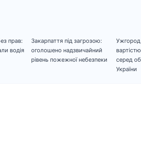
ез прав:
Закарпаття під загрозою:
Ужгород 
али водія
оголошено надзвичайний
вартістю
рівень пожежної небезпеки
серед об
України