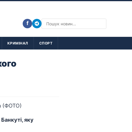
f
КРИМІНАЛ
СПОРТ
кого
Банкуті, яку