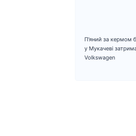
П’яний за кермом б
у Мукачеві затрим
Volkswagen