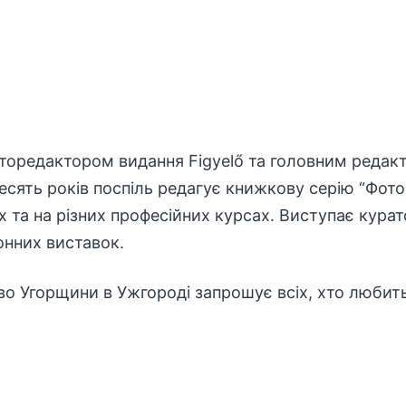
торедактором видання Figyelő та головним редакт
есять років поспіль редагує книжкову серію “Фото
ах та на різних професійних курсах. Виступає кура
онних виставок.
о Угорщини в Ужгороді запрошує всіх, хто любить