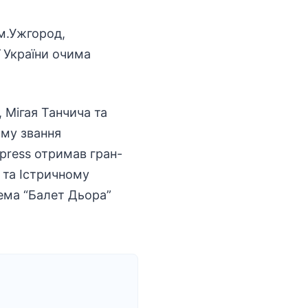
(м.Ужгород,
ї України очима
 Мігая Танчича та
ому звання
press отримав гран-
ї та Істричному
рема “Балет Дьора”