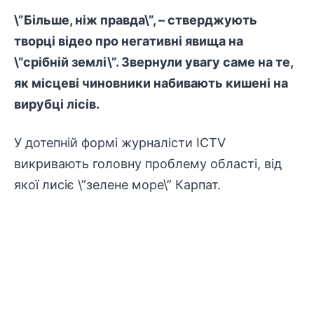
\”Більше, ніж правда\”, – стверджують
творці відео про негативні явища на
\”срібній землі\”. Звернули увагу саме на те,
як місцеві чиновники набивають кишені на
вирубці лісів.
У дотепній формі журналісти ICTV
викривають головну проблему області, від
якої лисіє \”зелене море\” Карпат.