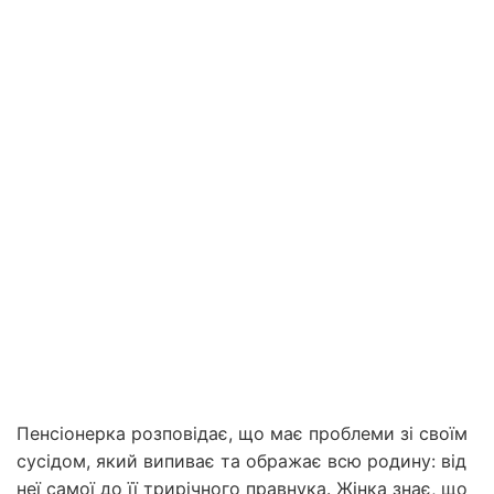
Пенсіонерка розповідає, що має проблеми зі своїм
сусідом, який випиває та ображає всю родину: від
неї самої до її трирічного правнука. Жінка знає, що