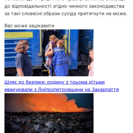
до відповідальності згідно чинного законодавства
за такі словесні образи сусіда притягнути не може.
Вас може зацікавити
Шлях до безпеки: родину з трьома дітьми
евакуювали з Дніпропетровщини на Закарпаття