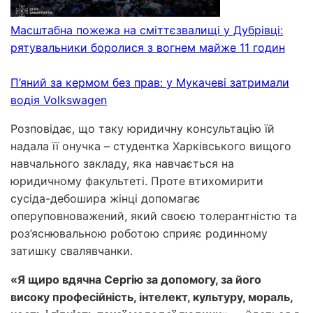
Масштабна пожежа на сміттєзвалищі у Дубрівці:
рятувальники боролися з вогнем майже 11 годин
П’яний за кермом без прав: у Мукачеві затримали
водія Volkswagen
Розповідає, що таку юридичну консультацію їй
надала її онучка – студентка Харківського вищого
навчального закладу, яка навчається на
юридичному факультеті. Проте втихомирити
сусіда-дебошира жінці допомагає
оперуповноважений, який своєю толерантністю та
роз’яснювальною роботою сприяє родинному
затишку свалявчанки.
«Я щиро вдячна Сергію за допомогу, за його
високу професійність, інтелект, культуру, мораль,