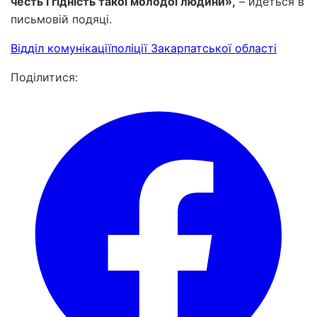
честь і гідність такої молодої людини»,
– йдеться в
письмовій подяці.
Відділ комунікаціїполіції Закарпатської області
Поділитися: