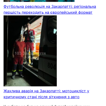
Футбольна революція на Закарпатті: регіональна
першість переходить на європейський формат
Жахлива аварія на Закарпатті: мотоцикліст у
критичному стані після зіткнення з авто