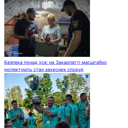
Безпека понад усе: на Закарпатті масштабно
інспектують стан захисних споруд