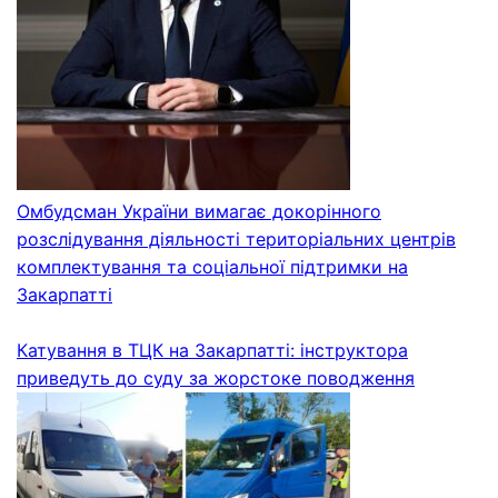
Омбудсман України вимагає докорінного
розслідування діяльності територіальних центрів
комплектування та соціальної підтримки на
Закарпатті
Катування в ТЦК на Закарпатті: інструктора
приведуть до суду за жорстоке поводження