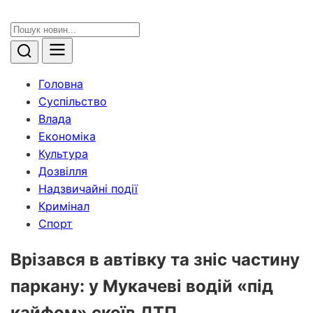
Головна
Суспільство
Влада
Економіка
Культура
Дозвілля
Надзвичайні події
Кримінал
Спорт
Врізався в автівку та зніс частину
паркану: у Мукачеві водій «під
кайфом» скоїв ДТП