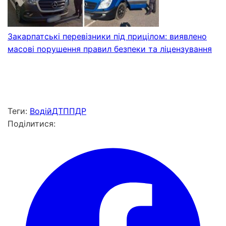
Закарпатські перевізники під прицілом: виявлено
масові порушення правил безпеки та ліцензування
Теги:
Водій
ДТП
ПДР
Поділитися: