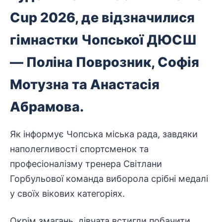
Cup 2026, де відзначилися
гімнастки Чопської ДЮСШ
— Поліна Поврозник, Софія
Мотузна та Анастасія
Абрамова.
Як
інформу
є Чопська міська рада, завдяки
наполегливості спортсменок та
професіоналізму тренера Світлани
Горбульової команда виборола срібні медалі
у своїх вікових категоріях.
Окрім змагань, дівчата встигли побачити