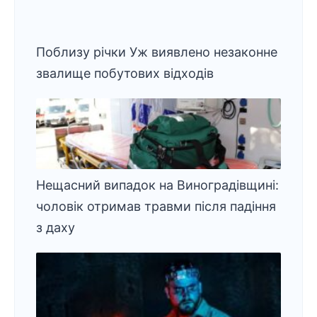
Поблизу річки Уж виявлено незаконне
звалище побутових відходів
Нещасний випадок на Виноградівщині:
чоловік отримав травми після падіння
з даху