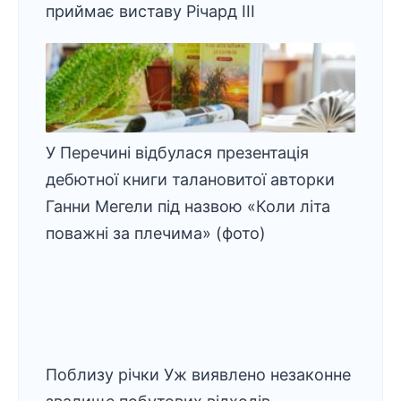
приймає виставу Річард ІІІ
У Перечині відбулася презентація
дебютної книги талановитої авторки
Ганни Мегели під назвою «Коли літа
поважні за плечима» (фото)
Поблизу річки Уж виявлено незаконне