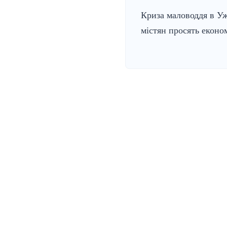
Криза маловоддя в Уж
містян просять еконо