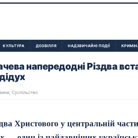
КУЛЬТУРА
ДОЗВІЛЛЯ
НАДЗВИЧАЙНІ ПОДІЇ
КРИМІН
ачева напередодні Різдва вс
дідух
вини
,
Суспільство
здва Христового у центральній част
ух — один із найдавніших українськ