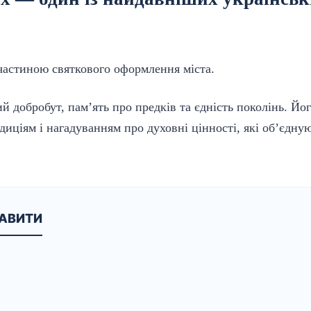
астиною святкового оформлення міста.
й добробут, пам’ять про предків та єдність поколінь. Йо
иціям і нагадуванням про духовні цінності, які об’єдную
КАВИТИ