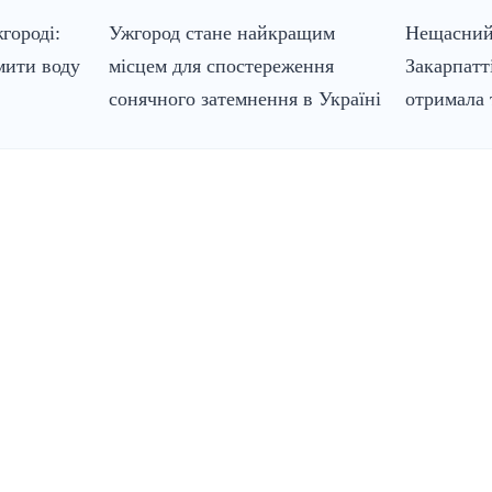
городі:
Ужгород стане найкращим
Нещасний
мити воду
місцем для спостереження
Закарпатт
сонячного затемнення в Україні
отримала 