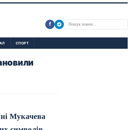
f
АЛ
СПОРТ
тановили
ині Мукачева
их символів