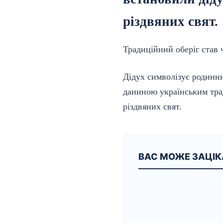
різдвяних свят.
Традиційний оберіг
став
ч
Дідух символізує родинни
даниною українським трад
різдвяних свят.
ВАС МОЖЕ ЗАЦІ