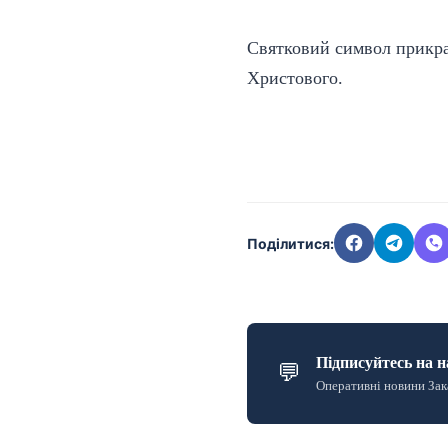
Святковий символ прикрас
Христового.
Поділитися:
Підписуйтесь на н
💬
Оперативні новини Зак