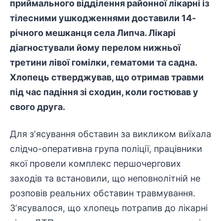
приймального відділення районної лікарні із
тілесними ушкодженнями доставили 14-
річного мешканця села Липча. Лікарі
діагностували йому перелом нижньої
третини лівої гомілки, гематоми та садна.
Хлопець стверджував, що отримав травми
під час падіння зі сходин, коли гостював у
свого друга.
Для зʼясування обставин за викликом виїхала
слідчо-оперативна група поліції, працівники
якої провели комплекс першочергових
заходів та встановили, що неповнолітній не
розповів реальних обставин травмування.
Зʼясувалося, що хлопець потрапив до лікарні