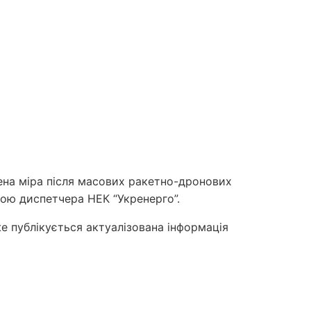
шена міра після масових ракетно-дронових
кою диспетчера НЕК “Укренерго”.
е публікується актуалізована інформація