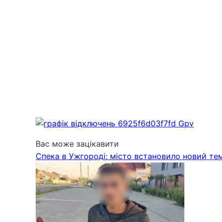
Вас може зацікавити
Спека в Ужгороді: місто встановило новий т