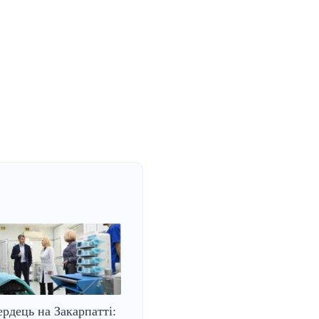
ердець на Закарпатті: