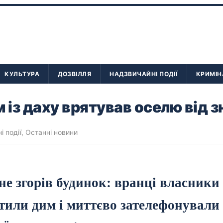
КУЛЬТУРА
ДОЗВІЛЛЯ
НАДЗВИЧАЙНІ ПОДІЇ
КРИМІН
м із даху врятував оселю від 
і події
,
Останні новини
не згорів будинок: вранці власники 
тили дим і миттєво зателефонували