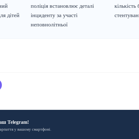
ний
поліція встановлює деталі
кількість
ля дітей
інциденту за участі
стентуван
неповнолітньої
аш Telegram!
арпаття у вашому смартфоні.