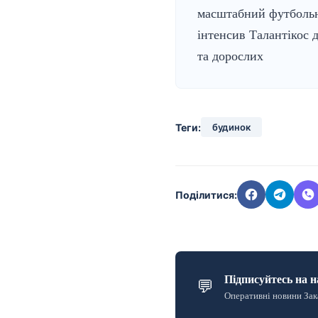
масштабний футболь
інтенсив Талантікос д
та дорослих
Теги:
будинок
Поділитися:
Підписуйтесь на н
💬
Оперативні новини Зак