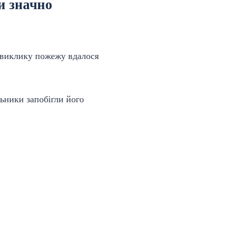
и значно
я виклику пожежу вдалося
ьники запобігли його