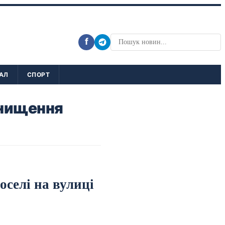
f
АЛ
СПОРТ
знищення
оселі на вулиці